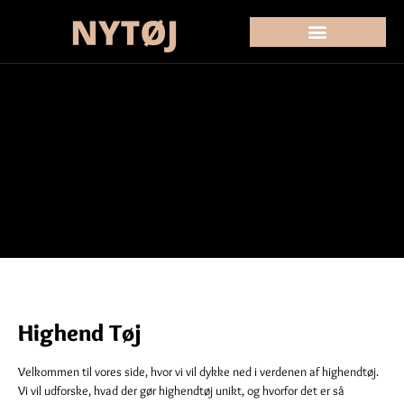
Highend Tøj
Velkommen til vores side, hvor vi vil dykke ned i verdenen af highendtøj.
Vi vil udforske, hvad der gør highendtøj unikt, og hvorfor det er så