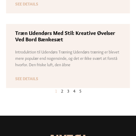
SEE DETAILS
Træn Udendørs Med Stil: Kreative Øvelser
Ved Bord Bænkesæt
Introduktion til Udendørs Træning Udendørs træning er blevet
mere populær end nogensinde, og det er ikke svært at forstå
hvorfor. Den friske luft, den åbne
SEE DETAILS
1
2
3
4
5