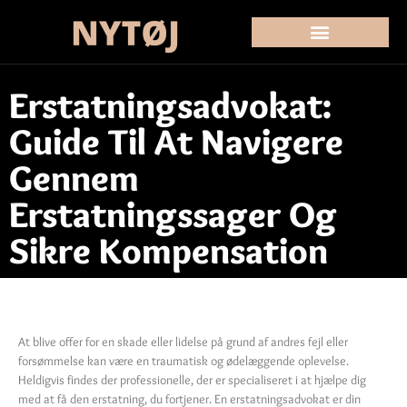
Erstatningsadvokat:
Guide Til At Navigere
Gennem
Erstatningssager Og
Sikre Kompensation
At blive offer for en skade eller lidelse på grund af andres fejl eller
forsømmelse kan være en traumatisk og ødelæggende oplevelse.
Heldigvis findes der professionelle, der er specialiseret i at hjælpe dig
med at få den erstatning, du fortjener. En erstatningsadvokat er din