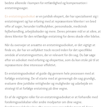
bedste allierede i kampen for retfærdighed og kompensation i
erstatningssager.
En erstatningsadvokat
er en juridisk ekspert, der har specialiseret sig i
erstatningsret og har erfaring med at repræsentere klienter i en bred
vifte af sager, herunder trafikulykker, personskade, medicinsk
fejlbehandling, arbejdsskader og mere. Deres primære mål er at sikre, at
deres klienter får den retfærdige erstatning for deres skade eller lidelse.
Når du overvejer at ansætte en erstatningsadvokat, er det vigtigt at
finde en, der har en vellykket track record inden for det specifikke
område af erstatningsretten, der er relevant for din sag. Du bør søge
efter en advokat med erfaring og ekspertise, som du kan stole på til at
repræsentere dine interesser effektivt.
En erstatningsadvokat vil guide dig gennem hele processen med at
forfølge erstatning. De vil starte med at gennemgå din sag grundigt,
evaluere dine juridiske rettigheder og muligheder og udarbejde en
strategi til at forfølge erstatning på dine vegne.
En af de vigtigste roller for en erstatningsadvokat er at forhandle med
forsikringsselskaber eller andre modparter om dine vegne.
Forsikringsselskaber har ofte ressourcer og juridiske team til deres