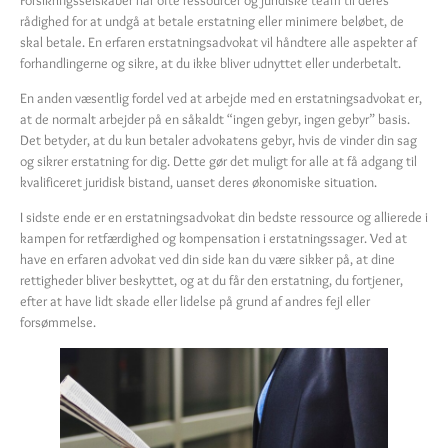
rådighed for at undgå at betale erstatning eller minimere beløbet, de
skal betale. En erfaren erstatningsadvokat vil håndtere alle aspekter af
forhandlingerne og sikre, at du ikke bliver udnyttet eller underbetalt.
En anden væsentlig fordel ved at arbejde med en erstatningsadvokat er,
at de normalt arbejder på en såkaldt “ingen gebyr, ingen gebyr” basis.
Det betyder, at du kun betaler advokatens gebyr, hvis de vinder din sag
og sikrer erstatning for dig. Dette gør det muligt for alle at få adgang til
kvalificeret juridisk bistand, uanset deres økonomiske situation.
I sidste ende er en erstatningsadvokat din bedste ressource og allierede i
kampen for retfærdighed og kompensation i erstatningssager. Ved at
have en erfaren advokat ved din side kan du være sikker på, at dine
rettigheder bliver beskyttet, og at du får den erstatning, du fortjener,
efter at have lidt skade eller lidelse på grund af andres fejl eller
forsømmelse.