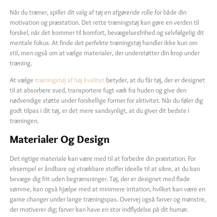
Når du træner, spiller dit valg af tøj en afgørende rolle for både din
motivation og præstation. Det rette træningstøj kan gøre en verden til
forskel, når det kommer til komfort, bevægelsesfrihed og selvfølgelig dit
mentale fokus. At finde det perfekte træningstøj handler ikke kun om
stil, men også om at vælge materialer, der understøtter din krop under
træning.
At vælge
træningstøj af høj kvalitet
betyder, at du får tøj, der er designet
til at absorbere sved, transportere fugt væk fra huden og give den
nødvendige støtte under forskellige former for aktivitet. Når du føler dig
godt tilpas i dit tøj, er det mere sandsynligt, at du giver dit bedste i
træningen.
Materialer Og Design
Det rigtige materiale kan være med til at forbedre din præstation. For
eksempel er åndbare og strækbare stoffer ideelle til at sikre, at du kan
bevæge dig frit uden begrænsninger. Tøj, der er designet med flade
sømme, kan også hjælpe med at minimere irritation, hvilket kan være en
game changer under lange træningspas. Overvej også farver og mønstre,
der motiverer dig; farver kan have en stor indflydelse på dit humør.