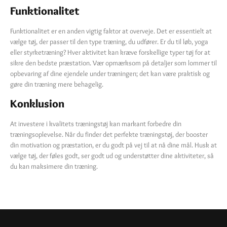
Funktionalitet
Funktionalitet er en anden vigtig faktor at overveje. Det er essentielt at
vælge tøj, der passer til den type træning, du udfører. Er du til løb, yoga
eller styrketræning? Hver aktivitet kan kræve forskellige typer tøj for at
sikre den bedste præstation. Vær opmærksom på detaljer som lommer til
opbevaring af dine ejendele under træningen; det kan være praktisk og
gøre din træning mere behagelig.
Konklusion
At investere i kvalitets træningstøj kan markant forbedre din
træningsoplevelse. Når du finder det perfekte træningstøj, der booster
din motivation og præstation, er du godt på vej til at nå dine mål. Husk at
vælge tøj, der føles godt, ser godt ud og understøtter dine aktiviteter, så
du kan maksimere din træning.