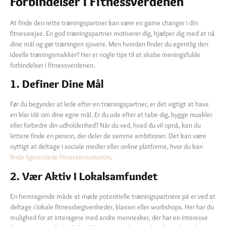
Forbindelser I Fitnessverdenen
At finde den rette træningspartner kan være en game changer i din
fitnessrejse. En god træningspartner motiverer dig, hjælper dig med at nå
dine mål og gør træningen sjovere. Men hvordan finder du egentlig den
ideelle træningsmakker? Her er nogle tips til at skabe meningsfulde
forbindelser i fitnessverdenen.
1. Definer Dine Mål
Før du begynder at lede efter en træningspartner, er det vigtigt at have
en klar idé om dine egne mål. Er du ude efter at tabe dig, bygge muskler
eller forbedre din udholdenhed? Når du ved, hvad du vil opnå, kan du
lettere finde en person, der deler de samme ambitioner. Det kan være
nyttigt at deltage i sociale medier eller online platforme, hvor du kan
finde ligesindede fitnessentusiaster
.
2. Vær Aktiv I Lokalsamfundet
En fremragende måde at møde potentielle træningspartnere på er ved at
deltage i lokale fitnessbegivenheder, klasser eller workshops. Her har du
mulighed for at interagere med andre mennesker, der har en interesse