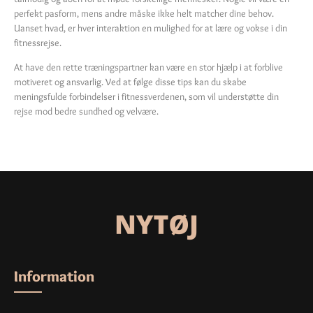
perfekt pasform, mens andre måske ikke helt matcher dine behov.
Uanset hvad, er hver interaktion en mulighed for at lære og vokse i din
fitnessrejse.
At have den rette træningspartner kan være en stor hjælp i at forblive
motiveret og ansvarlig. Ved at følge disse tips kan du skabe
meningsfulde forbindelser i fitnessverdenen, som vil understøtte din
rejse mod bedre sundhed og velvære.
Information