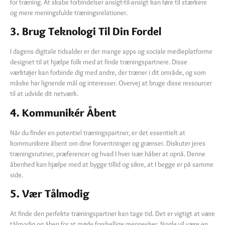
for træning. At skabe forbindelser ansigt-til-ansigt kan føre til stærkere
og mere meningsfulde træningsrelationer.
3. Brug Teknologi Til Din Fordel
I dagens digitale tidsalder er der mange apps og sociale medieplatforme
designet til at hjælpe folk med at finde træningspartnere. Disse
værktøjer kan forbinde dig med andre, der træner i dit område, og som
måske har lignende mål og interesser. Overvej at bruge disse ressourcer
til at udvide dit netværk.
4. Kommunikér Åbent
Når du finder en potentiel træningspartner, er det essentielt at
kommunikere åbent om dine forventninger og grænser. Diskuter jeres
træningsrutiner, præferencer og hvad I hver især håber at opnå. Denne
åbenhed kan hjælpe med at bygge tillid og sikre, at I begge er på samme
side.
5. Vær Tålmodig
At finde den perfekte træningspartner kan tage tid. Det er vigtigt at være
tålmodig og åben for at møde forskellige mennesker. Nogle vil være en