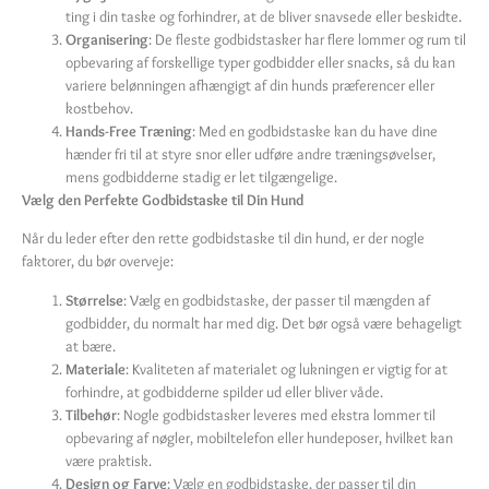
ting i din taske og forhindrer, at de bliver snavsede eller beskidte.
Organisering
: De fleste godbidstasker har flere lommer og rum til
opbevaring af forskellige typer godbidder eller snacks, så du kan
variere belønningen afhængigt af din hunds præferencer eller
kostbehov.
Hands-Free Træning
: Med en godbidstaske kan du have dine
hænder fri til at styre snor eller udføre andre træningsøvelser,
mens godbidderne stadig er let tilgængelige.
Vælg den Perfekte Godbidstaske til Din Hund
Når du leder efter den rette godbidstaske til din hund, er der nogle
faktorer, du bør overveje:
Størrelse
: Vælg en godbidstaske, der passer til mængden af
godbidder, du normalt har med dig. Det bør også være behageligt
at bære.
Materiale
: Kvaliteten af materialet og lukningen er vigtig for at
forhindre, at godbidderne spilder ud eller bliver våde.
Tilbehør
: Nogle godbidstasker leveres med ekstra lommer til
opbevaring af nøgler, mobiltelefon eller hundeposer, hvilket kan
være praktisk.
Design og Farve
: Vælg en godbidstaske, der passer til din