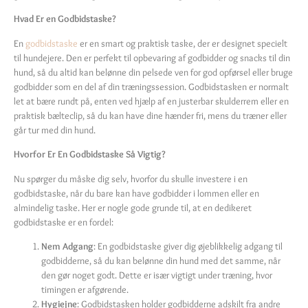
Hvad Er en Godbidstaske?
En
godbidstaske
er en smart og praktisk taske, der er designet specielt
til hundejere. Den er perfekt til opbevaring af godbidder og snacks til din
hund, så du altid kan belønne din pelsede ven for god opførsel eller bruge
godbidder som en del af din træningssession. Godbidstasken er normalt
let at bære rundt på, enten ved hjælp af en justerbar skulderrem eller en
praktisk bælteclip, så du kan have dine hænder fri, mens du træner eller
går tur med din hund.
Hvorfor Er En Godbidstaske Så Vigtig?
Nu spørger du måske dig selv, hvorfor du skulle investere i en
godbidstaske, når du bare kan have godbidder i lommen eller en
almindelig taske. Her er nogle gode grunde til, at en dedikeret
godbidstaske er en fordel:
Nem Adgang
: En godbidstaske giver dig øjeblikkelig adgang til
godbidderne, så du kan belønne din hund med det samme, når
den gør noget godt. Dette er især vigtigt under træning, hvor
timingen er afgørende.
Hygiejne
: Godbidstasken holder godbidderne adskilt fra andre