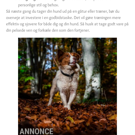
personlige stil og behov.
Så næste gang du tager din hund ud på en gåtur eller træner, bør du
overveje at investere i en godbidstaske. Det vil gøre træningen mere
effektiv og sjovere for både dig og din hund. Så husk at tage godt vare på
din pelsede ven og forkæle den som den fortjener.