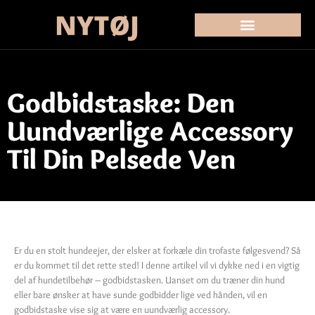
Godbidstaske: Den
Uundværlige Accessory
Til Din Pelsede Ven
Er du en stolt hundeejer, der elsker at forkæle din trofaste følgesvend? Så
er du kommet til det rette sted! I denne artikel vil vi dykke ned i en vigtig
del af hundetilbehør – godbidstasken. Uanset om du træner din hund
eller bare ønsker at have sunde godbidder lige ved hånden, vil en
godbidstaske vise sig at være en uundværlig accessory.