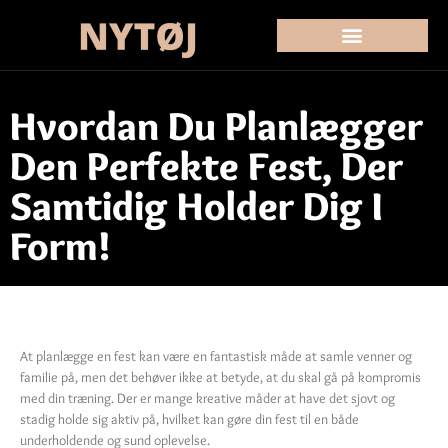
Hvordan Du Planlægger
Den Perfekte Fest, Der
Samtidig Holder Dig I
Form!
At planlægge en fest kan være en fantastisk måde at samle venner og
familie på, men det behøver ikke at betyde, at du skal gå på kompromis
med din træning. Der er mange kreative måder at have det sjovt og
stadig holde sig aktiv på, hvilket kan gøre din fest til en både
underholdende og sund oplevelse.