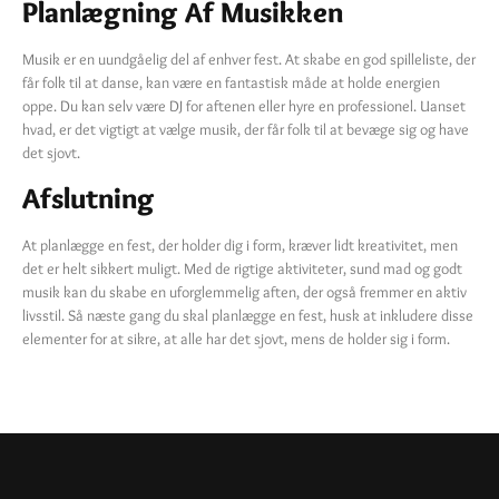
Planlægning Af Musikken
Musik er en uundgåelig del af enhver fest. At skabe en god spilleliste, der
får folk til at danse, kan være en fantastisk måde at holde energien
oppe. Du kan selv være DJ for aftenen eller hyre en professionel. Uanset
hvad, er det vigtigt at vælge musik, der får folk til at bevæge sig og have
det sjovt.
Afslutning
At planlægge en fest, der holder dig i form, kræver lidt kreativitet, men
det er helt sikkert muligt. Med de rigtige aktiviteter, sund mad og godt
musik kan du skabe en uforglemmelig aften, der også fremmer en aktiv
livsstil. Så næste gang du skal planlægge en fest, husk at inkludere disse
elementer for at sikre, at alle har det sjovt, mens de holder sig i form.