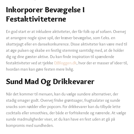
Inkorporer Bevægelse I
Festaktiviteterne
En god start er at inkludere aktiviteter, der får folk op af sofaen. Overvej
at arrangere nogle sjove spil, der kræver bevægelse, som f.eks. en
skattejagt eller en dansekonkurrence. Disse aktiviteter kan være med til
at øge pulsen og skabe en festlig stemning samtidig med, at de holder
dig og dine gæster aktive. Du kan finde inspiration til spændende
festaktiviteter ved at tjekke
DJBloggen.dk
, hvor der er masser af ideer til,
hvordan man kan gøre festen mere livlig.
Sund Mad Og Drikkevarer
Når det kommer til menuen, kan du vælge sundere alternativer, der
stadig smager godt. Overvej friske grøntsager, frugtsalater og sunde
snacks som nødder eller popcorn. For drikkevarer kan du tilbyde lette
cocktails eller smoothies, der både er forfriskende og nærende. At vælge
sunde madmuligheder viser, at du kan have en fest uden at gå på
kompromis med sundheden.