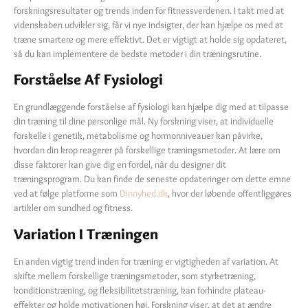
forskningsresultater og trends inden for fitnessverdenen. I takt med at
videnskaben udvikler sig, får vi nye indsigter, der kan hjælpe os med at
træne smartere og mere effektivt. Det er vigtigt at holde sig opdateret,
så du kan implementere de bedste metoder i din træningsrutine.
Forståelse Af Fysiologi
En grundlæggende forståelse af fysiologi kan hjælpe dig med at tilpasse
din træning til dine personlige mål. Ny forskning viser, at individuelle
forskelle i genetik, metabolisme og hormonniveauer kan påvirke,
hvordan din krop reagerer på forskellige træningsmetoder. At lære om
disse faktorer kan give dig en fordel, når du designer dit
træningsprogram. Du kan finde de seneste opdateringer om dette emne
ved at følge platforme som
Dinnyhed.dk
, hvor der løbende offentliggøres
artikler om sundhed og fitness.
Variation I Træningen
En anden vigtig trend inden for træning er vigtigheden af variation. At
skifte mellem forskellige træningsmetoder, som styrketræning,
konditionstræning, og fleksibilitetstræning, kan forhindre plateau-
effekter og holde motivationen høj. Forskning viser, at det at ændre