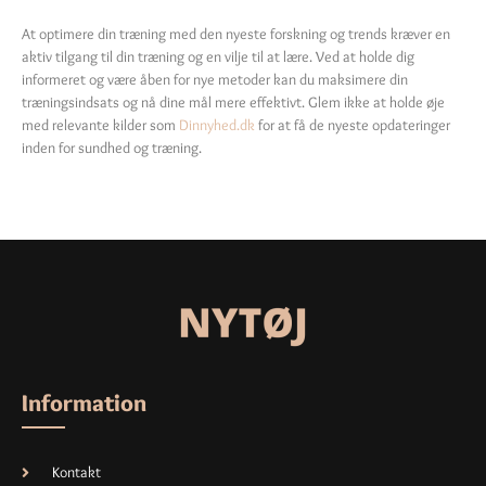
At optimere din træning med den nyeste forskning og trends kræver en
aktiv tilgang til din træning og en vilje til at lære. Ved at holde dig
informeret og være åben for nye metoder kan du maksimere din
træningsindsats og nå dine mål mere effektivt. Glem ikke at holde øje
med relevante kilder som
Dinnyhed.dk
for at få de nyeste opdateringer
inden for sundhed og træning.
Information
Kontakt